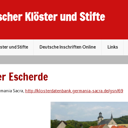
scher Klöster und Stifte
ster und Stifte
Deutsche Inschriften Online
Links
er Escherde
rmania Sacra,
http://klosterdatenbank.germania-sacra.de/gsn/69