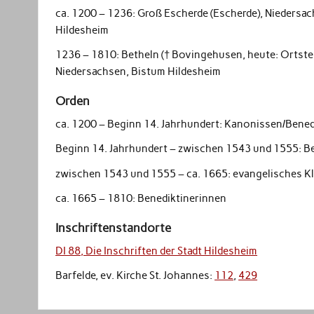
ca. 1200 – 1236:
Groß Escherde
(Escherde),
Niedersac
Hildesheim
1236 – 1810:
Betheln
(† Bovingehusen, heute: Ortstei
Niedersachsen,
Bistum Hildesheim
Orden
ca. 1200 – Beginn 14. Jahrhundert:
Kanonissen/Bened
Beginn 14. Jahrhundert – zwischen 1543 und 1555:
B
zwischen 1543 und 1555 – ca. 1665:
evangelisches Kl
ca. 1665 – 1810:
Benediktinerinnen
Inschriftenstandorte
DI 88, Die Inschriften der Stadt Hildesheim
Barfelde, ev. Kirche St. Johannes:
112
,
429