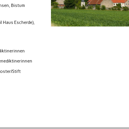
hsen,
Bistum
l Haus Escherde),
iktinerinnen
enediktinerinnen
oster/Stift