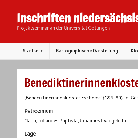
Inschriften niedersächsi
Projektseminar an der Universität Göttingen
Startseite
Kartographische Darstellung
Klö
Benediktinerinnenklost
„Benediktinerinnenkloster Escherde“ (GSN: 69), in: Ge
Patrozinium
Maria, Johannes Baptista, Johannes Evangelista
Lage